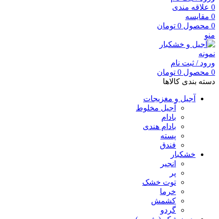
0
علاقه مندی
0
مقایسه
0
محصول
0
تومان
منو
ورود / ثبت نام
0
محصول
0
تومان
دسته بندی کالاها
آجیل و مغزیجات
آجیل مخلوط
بادام
بادام هندی
پسته
فندق
خشکبار
انجیر
پر
توت خشک
خرما
کشمش
گردو