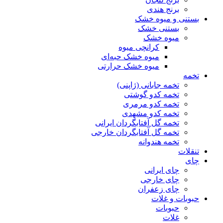
برنج هندی
بستنی و میوه خشک
بستنی خشک
میوه خشک
کرانچی میوه
میوه خشک حبه‌ای
میوه خشک حرارتی
تخمه
تخمه جابانی (ژاپنی)
تخمه کدو گوشتی
تخمه کدو مرمری
تخمه کدو مشهدی
تخمه گل آفتابگردان ایرانی
تخمه گل آفتابگردان خارجی
تخمه هندوانه
تنقلات
چای
چای ایرانی
چای خارجی
چای زعفران
حبوبات و غلات
حبوبات
غلات