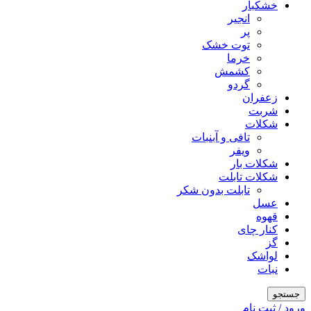
خشکبار
انجیر
پر
توت خشک
خرما
کشمش
گردو
زعفران
شربت
شکلات
تافی و آبنبات
ویفر
شکلات بار
شکلات تابلت
تابلت بدون شکر
عسل
قهوه
کنار چای
گز
لواشک
نبات
جستجو
ورود / ثبت نام