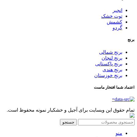
انجیر
توت خشک
کشمش
گردو
برنج
برنج شمالی
برنج لنجان
برنج پاکستانی
برنج هندی
برنج خوزستان
اعتماد شما افتخار ماست
تمام حقوق این وبسایت برای آجیل و خشکبار نمونه محفوظ است.
جستجو
منو