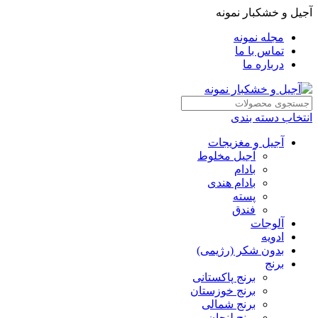
آجیل و خشکبار نمونه
مجله نمونه
تماس با ما
درباره ما
انتخاب دسته بندی
آجیل و مغزیجات
آجیل مخلوط
بادام
بادام هندی
پسته
فندق
آلوجات
ادویه
بدون شکر (رژیمی)
برنج
برنج پاکستانی
برنج خوزستان
برنج شمالی
برنج لنجان