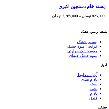
پسته خام دستچین اکبری
825,000
تومان
–
3,285,000
تومان
بستنی و میوه خشک
بستنی خشک
کرانچی میوه خشک
میوه خشک حرارتی
میوه خشک حبه‌ای
آجیل
آجیل مخلوط
بادام هندی
پسته
تخمه
بادام
فندق
خشکبار