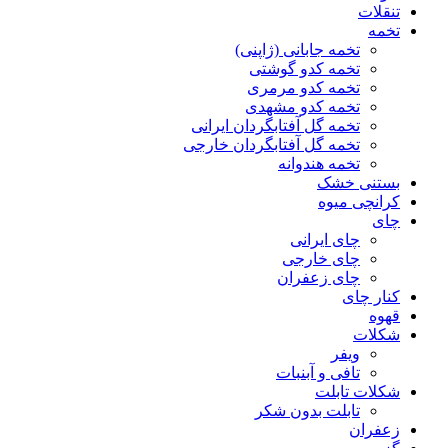
تنقلات
تخمه
تخمه جابانی (ژاپنی)
تخمه کدو گوشتی
تخمه کدو مرمری
تخمه کدو مشهدی
تخمه گل آفتابگردان ایرانی
تخمه گل آفتابگردان خارجی
تخمه هندوانه
بستنی خشک
کرانچی میوه
چای
چای ایرانی
چای خارجی
چای زعفران
کنار چای
قهوه
شکلات
ویفر
تافی و آبنبات
شکلات تابلت
تابلت بدون شکر
زعفران