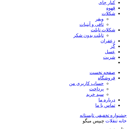
کنار چای
قهوه
شکلات
ویفر
تافی و آبنبات
شکلات تابلت
تابلت بدون شکر
زعفران
گز
عسل
شربت
صفحه نخست
فروشگاه
حساب کاربری من
پرداخت
سبد خرید
درباره ما
تماس با ما
جشنواره تخفیفی تابستانه
خانه
تنقلات
چیپس میگو