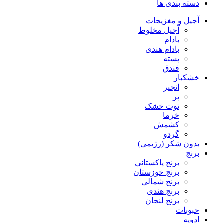
دسته بندی ها
آجیل و مغزیجات
آجیل مخلوط
بادام
بادام هندی
پسته
فندق
خشکبار
انجیر
پر
توت خشک
خرما
کشمش
گردو
بدون شکر (رژیمی)
برنج
برنج پاکستانی
برنج خوزستان
برنج شمالی
برنج هندی
برنج لنجان
حبوبات
ادویه