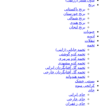
بدون شکر (رژیمی)
برنج
برنج پاکستانی
برنج خوزستان
برنج شمالی
برنج هندی
برنج لنجان
حبوبات
ادویه
تنقلات
تخمه
تخمه جابانی (ژاپنی)
تخمه کدو گوشتی
تخمه کدو مرمری
تخمه کدو مشهدی
تخمه گل آفتابگردان ایرانی
تخمه گل آفتابگردان خارجی
تخمه هندوانه
بستنی خشک
کرانچی میوه
چای
چای ایرانی
چای خارجی
چای زعفران