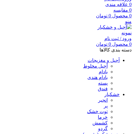
0
علاقه مندی
0
مقایسه
0
محصول
0
تومان
منو
ورود / ثبت نام
0
محصول
0
تومان
دسته بندی کالاها
آجیل و مغزیجات
آجیل مخلوط
بادام
بادام هندی
پسته
فندق
خشکبار
انجیر
پر
توت خشک
خرما
کشمش
گردو