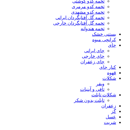
تخمه کدو گوشتی
تخمه کدو مرمری
تخمه کدو مشهدی
تخمه گل آفتابگردان ایرانی
تخمه گل آفتابگردان خارجی
تخمه هندوانه
بستنی خشک
کرانچی میوه
چای
چای ایرانی
چای خارجی
چای زعفران
کنار چای
قهوه
شکلات
ویفر
تافی و آبنبات
شکلات تابلت
تابلت بدون شکر
زعفران
گز
عسل
شربت