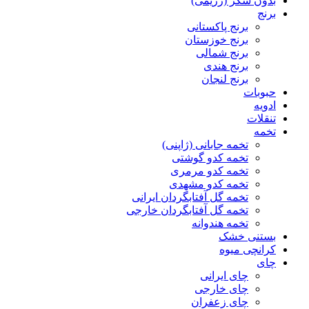
بدون شکر (رژیمی)
برنج
برنج پاکستانی
برنج خوزستان
برنج شمالی
برنج هندی
برنج لنجان
حبوبات
ادویه
تنقلات
تخمه
تخمه جابانی (ژاپنی)
تخمه کدو گوشتی
تخمه کدو مرمری
تخمه کدو مشهدی
تخمه گل آفتابگردان ایرانی
تخمه گل آفتابگردان خارجی
تخمه هندوانه
بستنی خشک
کرانچی میوه
چای
چای ایرانی
چای خارجی
چای زعفران