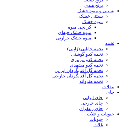
برنج هندی
بستنی و میوه خشک
بستنی خشک
میوه خشک
کرانچی میوه
میوه خشک حبه‌ای
میوه خشک حرارتی
تخمه
تخمه جابانی (ژاپنی)
تخمه کدو گوشتی
تخمه کدو مرمری
تخمه کدو مشهدی
تخمه گل آفتابگردان ایرانی
تخمه گل آفتابگردان خارجی
تخمه هندوانه
تنقلات
چای
چای ایرانی
چای خارجی
چای زعفران
حبوبات و غلات
حبوبات
غلات