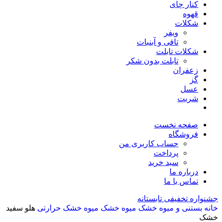
کنار چای
قهوه
شکلات
ویفر
تافی و آبنبات
شکلات تابلت
تابلت بدون شکر
زعفران
گز
عسل
شربت
صفحه نخست
فروشگاه
حساب کاربری من
پرداخت
سبد خرید
درباره ما
تماس با ما
جشنواره تخفیفی تابستانه
خانه
بستنی و میوه خشک
میوه خشک
میوه خشک حرارتی
هلو سفید
خشک