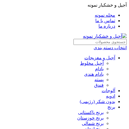
آجیل و خشکبار نمونه
مجله نمونه
تماس با ما
درباره ما
انتخاب دسته بندی
آجیل و مغزیجات
آجیل مخلوط
بادام
بادام هندی
پسته
فندق
آلوجات
ادویه
بدون شکر (رژیمی)
برنج
برنج پاکستانی
برنج خوزستان
برنج شمالی
برنج لنجان