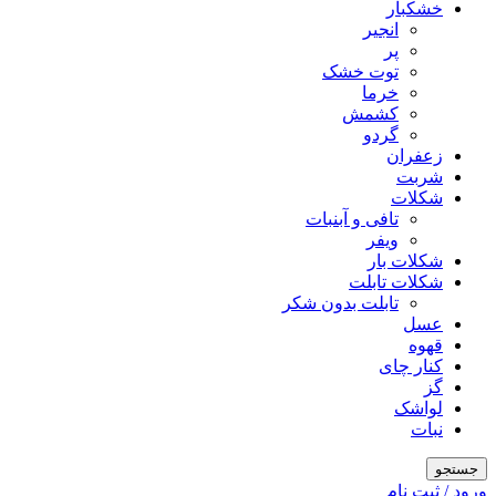
خشکبار
انجیر
پر
توت خشک
خرما
کشمش
گردو
زعفران
شربت
شکلات
تافی و آبنبات
ویفر
شکلات بار
شکلات تابلت
تابلت بدون شکر
عسل
قهوه
کنار چای
گز
لواشک
نبات
جستجو
ورود / ثبت نام