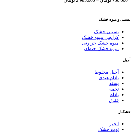
750,000
تومان
–
2,985,000
تومان
بستنی و میوه خشک
بستنی خشک
کرانچی میوه خشک
میوه خشک حرارتی
میوه خشک حبه‌ای
آجیل
آجیل مخلوط
بادام هندی
پسته
تخمه
بادام
فندق
خشکبار
انجیر
توت خشک