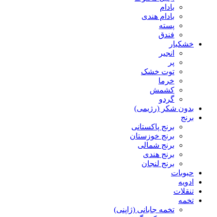
بادام
بادام هندی
پسته
فندق
خشکبار
انجیر
پر
توت خشک
خرما
کشمش
گردو
بدون شکر (رژیمی)
برنج
برنج پاکستانی
برنج خوزستان
برنج شمالی
برنج هندی
برنج لنجان
حبوبات
ادویه
تنقلات
تخمه
تخمه جابانی (ژاپنی)