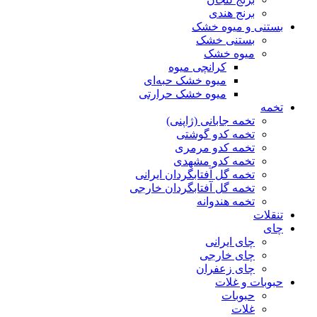
برنج هندی
بستنی و میوه خشک
بستنی خشک
میوه خشک
کرانچی میوه
میوه خشک حبه‌ای
میوه خشک حرارتی
تخمه
تخمه جابانی (ژاپنی)
تخمه کدو گوشتی
تخمه کدو مرمری
تخمه کدو مشهدی
تخمه گل آفتابگردان ایرانی
تخمه گل آفتابگردان خارجی
تخمه هندوانه
تنقلات
چای
چای ایرانی
چای خارجی
چای زعفران
حبوبات و غلات
حبوبات
غلات