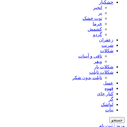
خشکبار
انجیر
پر
توت خشک
خرما
کشمش
گردو
زعفران
شربت
شکلات
تافی و آبنبات
ویفر
شکلات بار
شکلات تابلت
تابلت بدون شکر
عسل
قهوه
کنار چای
گز
لواشک
نبات
جستجو
ورود / ثبت نام