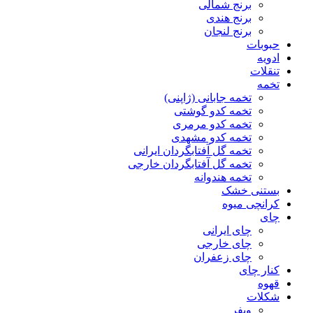
برنج شمالی
برنج هندی
برنج لنجان
حبوبات
ادویه
تنقلات
تخمه
تخمه جابانی (ژاپنی)
تخمه کدو گوشتی
تخمه کدو مرمری
تخمه کدو مشهدی
تخمه گل آفتابگردان ایرانی
تخمه گل آفتابگردان خارجی
تخمه هندوانه
بستنی خشک
کرانچی میوه
چای
چای ایرانی
چای خارجی
چای زعفران
کنار چای
قهوه
شکلات
ویفر