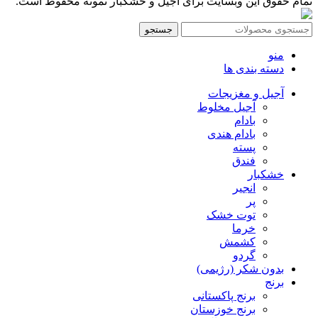
تمام حقوق این وبسایت برای آجیل و خشکبار نمونه محفوظ است.
جستجو
منو
دسته بندی ها
آجیل و مغزیجات
آجیل مخلوط
بادام
بادام هندی
پسته
فندق
خشکبار
انجیر
پر
توت خشک
خرما
کشمش
گردو
بدون شکر (رژیمی)
برنج
برنج پاکستانی
برنج خوزستان