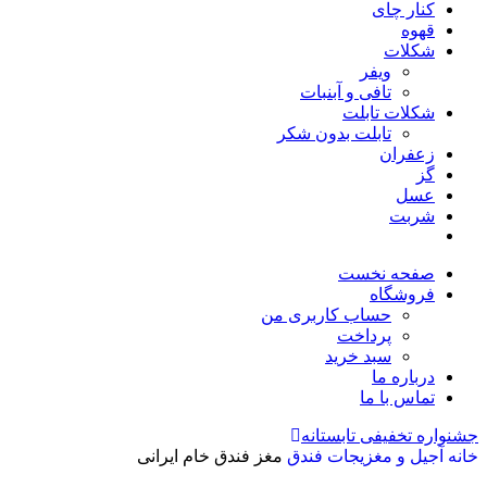
کنار چای
قهوه
شکلات
ویفر
تافی و آبنبات
شکلات تابلت
تابلت بدون شکر
زعفران
گز
عسل
شربت
صفحه نخست
فروشگاه
حساب کاربری من
پرداخت
سبد خرید
درباره ما
تماس با ما
جشنواره تخفیفی تابستانه
خانه
آجیل و مغزیجات
فندق
مغز فندق خام ایرانی