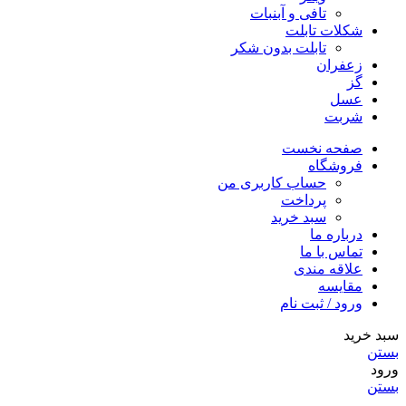
تافی و آبنبات
شکلات تابلت
تابلت بدون شکر
زعفران
گز
عسل
شربت
صفحه نخست
فروشگاه
حساب کاربری من
پرداخت
سبد خرید
درباره ما
تماس با ما
علاقه مندی
مقایسه
ورود / ثبت نام
سبد خرید
بستن
ورود
بستن