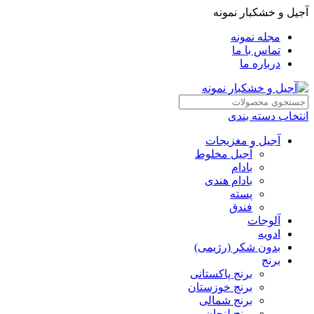
آجیل و خشکبار نمونه
مجله نمونه
تماس با ما
درباره ما
انتخاب دسته بندی
آجیل و مغزیجات
آجیل مخلوط
بادام
بادام هندی
پسته
فندق
آلوجات
ادویه
بدون شکر (رژیمی)
برنج
برنج پاکستانی
برنج خوزستان
برنج شمالی
برنج لنجان