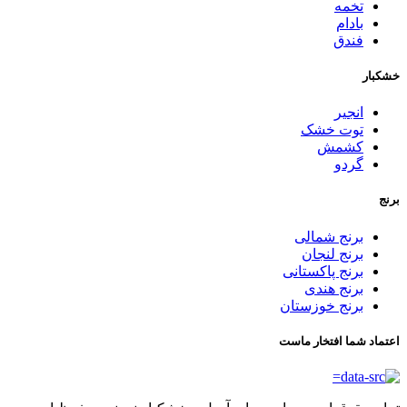
تخمه
بادام
فندق
خشکبار
انجیر
توت خشک
کشمش
گردو
برنج
برنج شمالی
برنج لنجان
برنج پاکستانی
برنج هندی
برنج خوزستان
اعتماد شما افتخار ماست