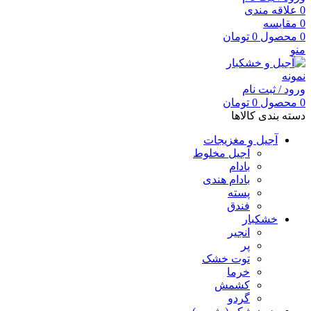
0
علاقه مندی
0
مقایسه
0
محصول
0
تومان
منو
ورود / ثبت نام
0
محصول
0
تومان
دسته بندی کالاها
آجیل و مغزیجات
آجیل مخلوط
بادام
بادام هندی
پسته
فندق
خشکبار
انجیر
پر
توت خشک
خرما
کشمش
گردو