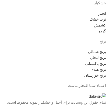
خشکبار
انجیر
توت خشک
کشمش
گردو
برنج
برنج شمالی
برنج لنجان
برنج پاکستانی
برنج هندی
برنج خوزستان
اعتماد شما افتخار ماست
تمام حقوق این وبسایت برای آجیل و خشکبار نمونه محفوظ است.