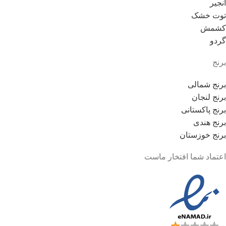
انجیر
توت خشک
کشمش
گردو
برنج
برنج شمالی
برنج لنجان
برنج پاکستانی
برنج هندی
برنج خوزستان
اعتماد شما افتخار ماست