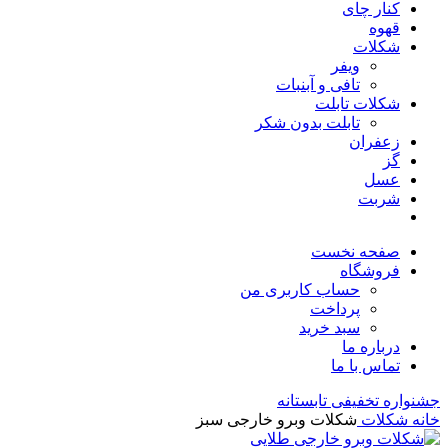
کنار چای
قهوه
شکلات
ویفر
تافی و آبنبات
شکلات تابلت
تابلت بدون شکر
زعفران
گز
عسل
شربت
صفحه نخست
فروشگاه
حساب کاربری من
پرداخت
سبد خرید
درباره ما
تماس با ما
جشنواره تخفیفی تابستانه
خانه
شکلات
شکلات وبرو خارجی سبز