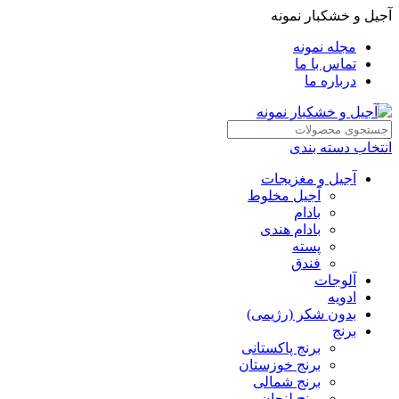
آجیل و خشکبار نمونه
مجله نمونه
تماس با ما
درباره ما
انتخاب دسته بندی
آجیل و مغزیجات
آجیل مخلوط
بادام
بادام هندی
پسته
فندق
آلوجات
ادویه
بدون شکر (رژیمی)
برنج
برنج پاکستانی
برنج خوزستان
برنج شمالی
برنج لنجان