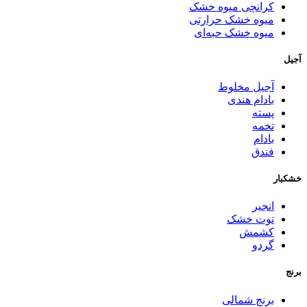
کرانچی میوه خشک
میوه خشک حرارتی
میوه خشک حبه‌ای
آجیل
آجیل مخلوط
بادام هندی
پسته
تخمه
بادام
فندق
خشکبار
انجیر
توت خشک
کشمش
گردو
برنج
برنج شمالی