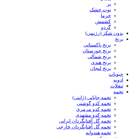
پر
توت خشک
خرما
کشمش
گردو
بدون شکر (رژیمی)
برنج
برنج پاکستانی
برنج خوزستان
برنج شمالی
برنج هندی
برنج لنجان
حبوبات
ادویه
تنقلات
تخمه
تخمه جابانی (ژاپنی)
تخمه کدو گوشتی
تخمه کدو مرمری
تخمه کدو مشهدی
تخمه گل آفتابگردان ایرانی
تخمه گل آفتابگردان خارجی
تخمه هندوانه