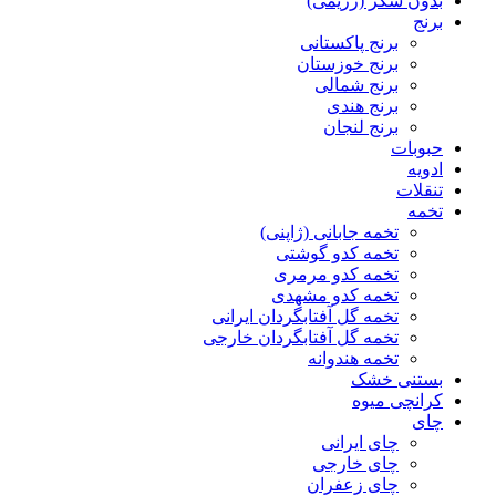
بدون شکر (رژیمی)
برنج
برنج پاکستانی
برنج خوزستان
برنج شمالی
برنج هندی
برنج لنجان
حبوبات
ادویه
تنقلات
تخمه
تخمه جابانی (ژاپنی)
تخمه کدو گوشتی
تخمه کدو مرمری
تخمه کدو مشهدی
تخمه گل آفتابگردان ایرانی
تخمه گل آفتابگردان خارجی
تخمه هندوانه
بستنی خشک
کرانچی میوه
چای
چای ایرانی
چای خارجی
چای زعفران