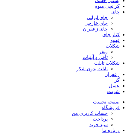
بستنی خشک
کرانچی میوه
چای
چای ایرانی
چای خارجی
چای زعفران
کنار چای
قهوه
شکلات
ویفر
تافی و آبنبات
شکلات تابلت
تابلت بدون شکر
زعفران
گز
عسل
شربت
صفحه نخست
فروشگاه
حساب کاربری من
پرداخت
سبد خرید
درباره ما