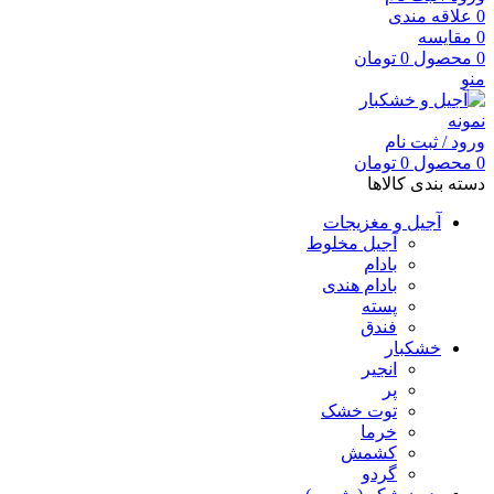
0
علاقه مندی
0
مقایسه
0
محصول
0
تومان
منو
ورود / ثبت نام
0
محصول
0
تومان
دسته بندی کالاها
آجیل و مغزیجات
آجیل مخلوط
بادام
بادام هندی
پسته
فندق
خشکبار
انجیر
پر
توت خشک
خرما
کشمش
گردو