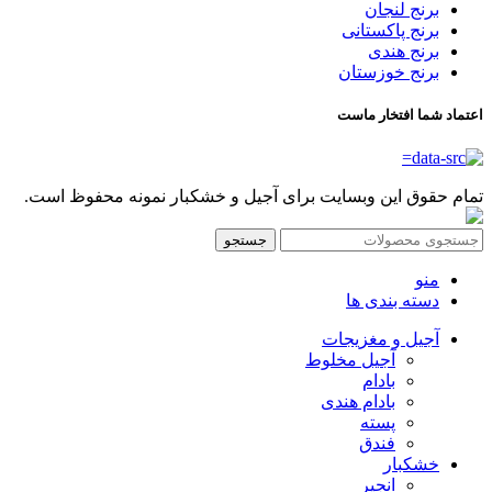
برنج لنجان
برنج پاکستانی
برنج هندی
برنج خوزستان
اعتماد شما افتخار ماست
تمام حقوق این وبسایت برای آجیل و خشکبار نمونه محفوظ است.
جستجو
منو
دسته بندی ها
آجیل و مغزیجات
آجیل مخلوط
بادام
بادام هندی
پسته
فندق
خشکبار
انجیر