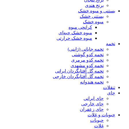
برنج هندی
بستنی و میوه خشک
بستنی خشک
میوه خشک
کرانچی میوه
میوه خشک حبه‌ای
میوه خشک حرارتی
تخمه
تخمه جابانی (ژاپنی)
تخمه کدو گوشتی
تخمه کدو مرمری
تخمه کدو مشهدی
تخمه گل آفتابگردان ایرانی
تخمه گل آفتابگردان خارجی
تخمه هندوانه
تنقلات
چای
چای ایرانی
چای خارجی
چای زعفران
حبوبات و غلات
حبوبات
غلات