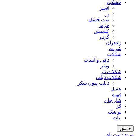
خشکبار
انجیر
پر
توت خشک
خرما
کشمش
گردو
زعفران
شربت
شکلات
تافی و آبنبات
ویفر
شکلات بار
شکلات تابلت
تابلت بدون شکر
عسل
قهوه
کنار چای
گز
لواشک
نبات
جستجو
ورود / ثبت نام