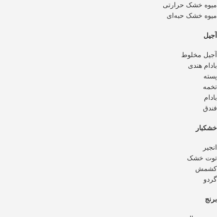
میوه خشک حرارتی
میوه خشک حبه‌ای
آجیل
آجیل مخلوط
بادام هندی
پسته
تخمه
بادام
فندق
خشکبار
انجیر
توت خشک
کشمش
گردو
برنج