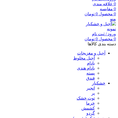
0
علاقه مندی
0
مقایسه
0
محصول
0
تومان
منو
ورود / ثبت نام
0
محصول
0
تومان
دسته بندی کالاها
آجیل و مغزیجات
آجیل مخلوط
بادام
بادام هندی
پسته
فندق
خشکبار
انجیر
پر
توت خشک
خرما
کشمش
گردو