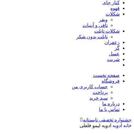
کنار چای
قهوه
شکلات
ویفر
تافی و آبنبات
شکلات تابلت
تابلت بدون شکر
زعفران
گز
عسل
شربت
صفحه نخست
فروشگاه
حساب کاربری من
پرداخت
سبد خرید
درباره ما
تماس با ما
جشنواره تخفیفی تابستانه
خانه
ادویه
ادویه لیمو فلفلی