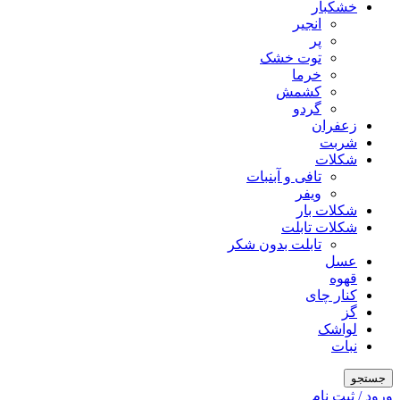
خشکبار
انجیر
پر
توت خشک
خرما
کشمش
گردو
زعفران
شربت
شکلات
تافی و آبنبات
ویفر
شکلات بار
شکلات تابلت
تابلت بدون شکر
عسل
قهوه
کنار چای
گز
لواشک
نبات
جستجو
ورود / ثبت نام