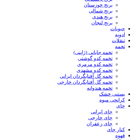
برنج خوزستان
برنج شمالی
برنج هندی
برنج لنجان
حبوبات
ادویه
تنقلات
تخمه
تخمه جابانی (ژاپنی)
تخمه کدو گوشتی
تخمه کدو مرمری
تخمه کدو مشهدی
تخمه گل آفتابگردان ایرانی
تخمه گل آفتابگردان خارجی
تخمه هندوانه
بستنی خشک
کرانچی میوه
چای
چای ایرانی
چای خارجی
چای زعفران
کنار چای
قهوه