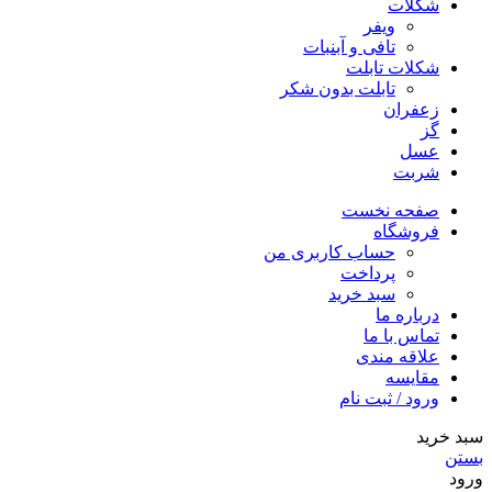
شکلات
ویفر
تافی و آبنبات
شکلات تابلت
تابلت بدون شکر
زعفران
گز
عسل
شربت
صفحه نخست
فروشگاه
حساب کاربری من
پرداخت
سبد خرید
درباره ما
تماس با ما
علاقه مندی
مقایسه
ورود / ثبت نام
سبد خرید
بستن
ورود