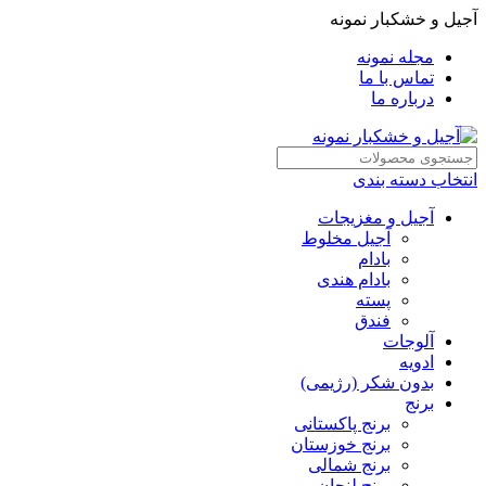
آجیل و خشکبار نمونه
مجله نمونه
تماس با ما
درباره ما
انتخاب دسته بندی
آجیل و مغزیجات
آجیل مخلوط
بادام
بادام هندی
پسته
فندق
آلوجات
ادویه
بدون شکر (رژیمی)
برنج
برنج پاکستانی
برنج خوزستان
برنج شمالی
برنج لنجان