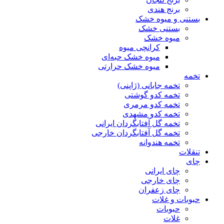
برنج هندی
بستنی و میوه خشک
بستنی خشک
میوه خشک
کرانچی میوه
میوه خشک حبه‌ای
میوه خشک حرارتی
تخمه
تخمه جابانی (ژاپنی)
تخمه کدو گوشتی
تخمه کدو مرمری
تخمه کدو مشهدی
تخمه گل آفتابگردان ایرانی
تخمه گل آفتابگردان خارجی
تخمه هندوانه
تنقلات
چای
چای ایرانی
چای خارجی
چای زعفران
حبوبات و غلات
حبوبات
غلات