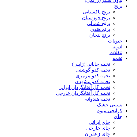
بدون شکر (رژیمی)
برنج
برنج پاکستانی
برنج خوزستان
برنج شمالی
برنج هندی
برنج لنجان
حبوبات
ادویه
تنقلات
تخمه
تخمه جابانی (ژاپنی)
تخمه کدو گوشتی
تخمه کدو مرمری
تخمه کدو مشهدی
تخمه گل آفتابگردان ایرانی
تخمه گل آفتابگردان خارجی
تخمه هندوانه
بستنی خشک
کرانچی میوه
چای
چای ایرانی
چای خارجی
چای زعفران