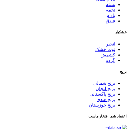
پسته
تخمه
بادام
فندق
خشکبار
انجیر
توت خشک
کشمش
گردو
برنج
برنج شمالی
برنج لنجان
برنج پاکستانی
برنج هندی
برنج خوزستان
اعتماد شما افتخار ماست