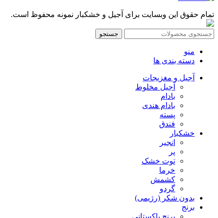
تمام حقوق این وبسایت برای آجیل و خشکبار نمونه محفوظ است.
جستجو
منو
دسته بندی ها
آجیل و مغزیجات
آجیل مخلوط
بادام
بادام هندی
پسته
فندق
خشکبار
انجیر
پر
توت خشک
خرما
کشمش
گردو
بدون شکر (رژیمی)
برنج
برنج پاکستانی