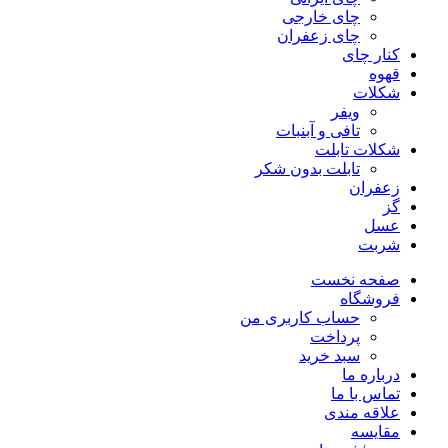
چای خارجی
چای زعفران
کنار چای
قهوه
شکلات
ویفر
تافی و آبنبات
شکلات تابلت
تابلت بدون شکر
زعفران
گز
عسل
شربت
صفحه نخست
فروشگاه
حساب کاربری من
پرداخت
سبد خرید
درباره ما
تماس با ما
علاقه مندی
مقایسه