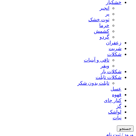
خشکبار
انجیر
پر
توت خشک
خرما
کشمش
گردو
زعفران
شربت
شکلات
تافی و آبنبات
ویفر
شکلات بار
شکلات تابلت
تابلت بدون شکر
عسل
قهوه
کنار چای
گز
لواشک
نبات
جستجو
ورود / ثبت نام