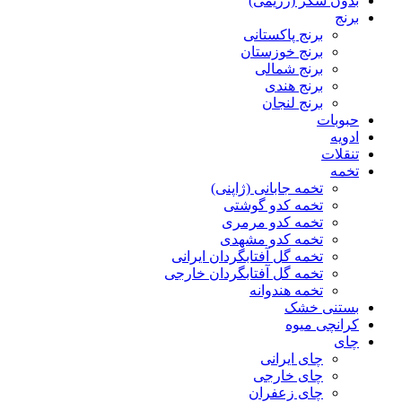
بدون شکر (رژیمی)
برنج
برنج پاکستانی
برنج خوزستان
برنج شمالی
برنج هندی
برنج لنجان
حبوبات
ادویه
تنقلات
تخمه
تخمه جابانی (ژاپنی)
تخمه کدو گوشتی
تخمه کدو مرمری
تخمه کدو مشهدی
تخمه گل آفتابگردان ایرانی
تخمه گل آفتابگردان خارجی
تخمه هندوانه
بستنی خشک
کرانچی میوه
چای
چای ایرانی
چای خارجی
چای زعفران