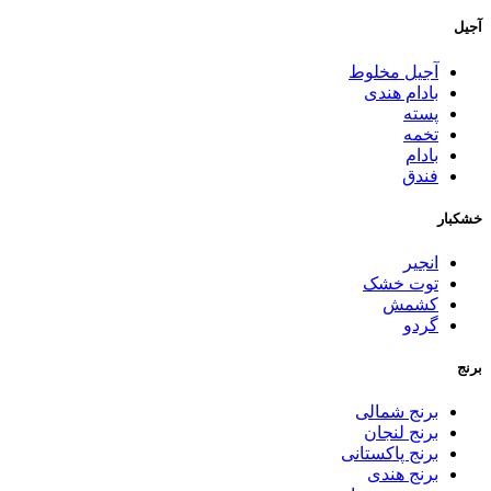
آجیل
آجیل مخلوط
بادام هندی
پسته
تخمه
بادام
فندق
خشکبار
انجیر
توت خشک
کشمش
گردو
برنج
برنج شمالی
برنج لنجان
برنج پاکستانی
برنج هندی