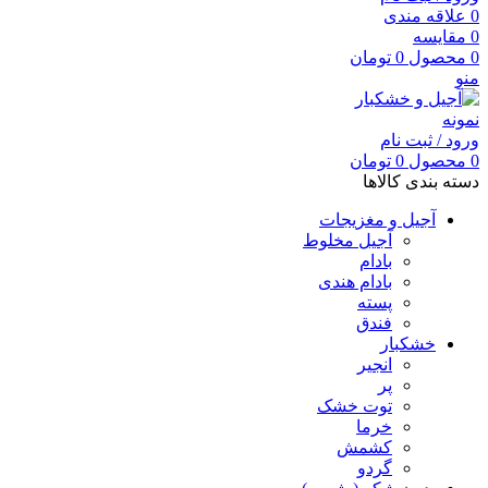
0
علاقه مندی
0
مقایسه
0
محصول
0
تومان
منو
ورود / ثبت نام
0
محصول
0
تومان
دسته بندی کالاها
آجیل و مغزیجات
آجیل مخلوط
بادام
بادام هندی
پسته
فندق
خشکبار
انجیر
پر
توت خشک
خرما
کشمش
گردو