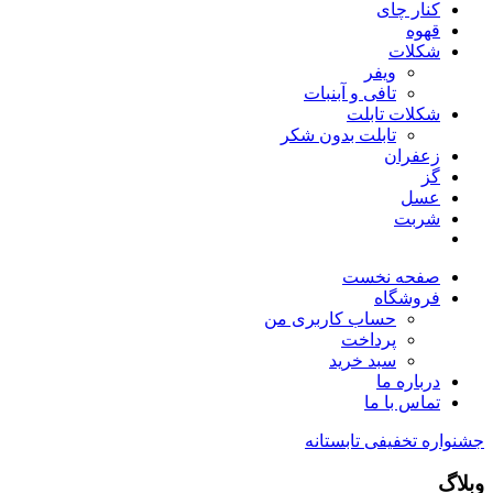
کنار چای
قهوه
شکلات
ویفر
تافی و آبنبات
شکلات تابلت
تابلت بدون شکر
زعفران
گز
عسل
شربت
صفحه نخست
فروشگاه
حساب کاربری من
پرداخت
سبد خرید
درباره ما
تماس با ما
جشنواره تخفیفی تابستانه
وبلاگ