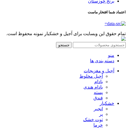
برنج خوزستان
اعتماد شما افتخار ماست
تمام حقوق این وبسایت برای آجیل و خشکبار نمونه محفوظ است.
جستجو
منو
دسته بندی ها
آجیل و مغزیجات
آجیل مخلوط
بادام
بادام هندی
پسته
فندق
خشکبار
انجیر
پر
توت خشک
خرما