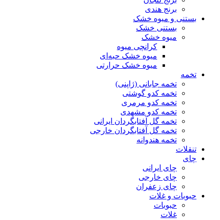
برنج هندی
بستنی و میوه خشک
بستنی خشک
میوه خشک
کرانچی میوه
میوه خشک حبه‌ای
میوه خشک حرارتی
تخمه
تخمه جابانی (ژاپنی)
تخمه کدو گوشتی
تخمه کدو مرمری
تخمه کدو مشهدی
تخمه گل آفتابگردان ایرانی
تخمه گل آفتابگردان خارجی
تخمه هندوانه
تنقلات
چای
چای ایرانی
چای خارجی
چای زعفران
حبوبات و غلات
حبوبات
غلات