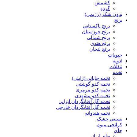
کشمش
گردو
بدون شکر (رژیمی)
برنج
برنج پاکستانی
برنج خوزستان
برنج شمالی
برنج هندی
برنج لنجان
حبوبات
ادویه
تنقلات
تخمه
تخمه جابانی (ژاپنی)
تخمه کدو گوشتی
تخمه کدو مرمری
تخمه کدو مشهدی
تخمه گل آفتابگردان ایرانی
تخمه گل آفتابگردان خارجی
تخمه هندوانه
بستنی خشک
کرانچی میوه
چای
چای ایرانی