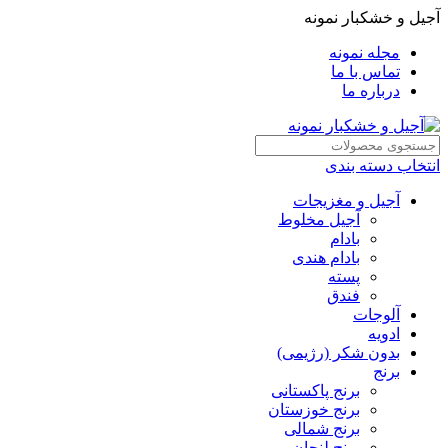
آجیل و خشکبار نمونه
مجله نمونه
تماس با ما
درباره ما
انتخاب دسته بندی
آجیل و مغزیجات
آجیل مخلوط
بادام
بادام هندی
پسته
فندق
آلوجات
ادویه
بدون شکر (رژیمی)
برنج
برنج پاکستانی
برنج خوزستان
برنج شمالی
برنج لنجان