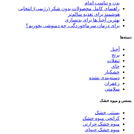
بدن و تناسب اندام
راهنمای کامل محصولات بدون شکر (رژیمی): انتخابی
هوشمند برای تغذیه سالم‌تر
بهترین آجیل‌ها برای بدنسازی
برای درمان سرماخوردگی، چه دمنوشی بخوریم؟
دسته‌ها
آجیل
برنج
تنقلات
چای
خشکبار
دسته‌بندی نشده
زعفران
سلامتی
بستنی و میوه خشک
بستنی خشک
کرانچی میوه خشک
میوه خشک حرارتی
میوه خشک حبه‌ای