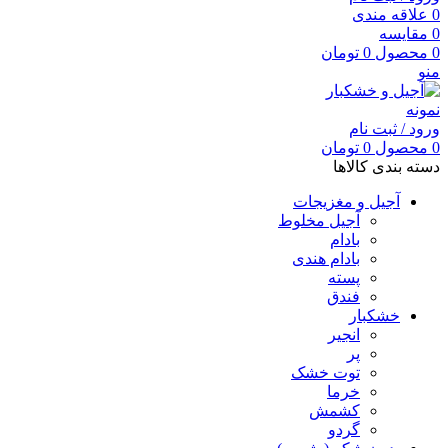
0
علاقه مندی
0
مقایسه
0
محصول
0
تومان
منو
ورود / ثبت نام
0
محصول
0
تومان
دسته بندی کالاها
آجیل و مغزیجات
آجیل مخلوط
بادام
بادام هندی
پسته
فندق
خشکبار
انجیر
پر
توت خشک
خرما
کشمش
گردو