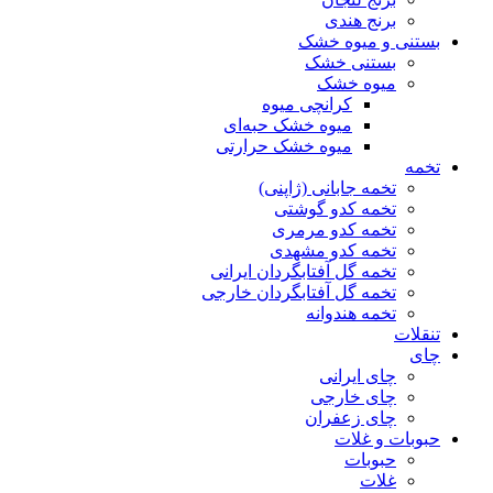
برنج هندی
بستنی و میوه خشک
بستنی خشک
میوه خشک
کرانچی میوه
میوه خشک حبه‌ای
میوه خشک حرارتی
تخمه
تخمه جابانی (ژاپنی)
تخمه کدو گوشتی
تخمه کدو مرمری
تخمه کدو مشهدی
تخمه گل آفتابگردان ایرانی
تخمه گل آفتابگردان خارجی
تخمه هندوانه
تنقلات
چای
چای ایرانی
چای خارجی
چای زعفران
حبوبات و غلات
حبوبات
غلات