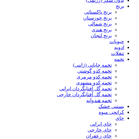
بدون شکر (رژیمی)
برنج
برنج پاکستانی
برنج خوزستان
برنج شمالی
برنج هندی
برنج لنجان
حبوبات
ادویه
تنقلات
تخمه
تخمه جابانی (ژاپنی)
تخمه کدو گوشتی
تخمه کدو مرمری
تخمه کدو مشهدی
تخمه گل آفتابگردان ایرانی
تخمه گل آفتابگردان خارجی
تخمه هندوانه
بستنی خشک
کرانچی میوه
چای
چای ایرانی
چای خارجی
چای زعفران