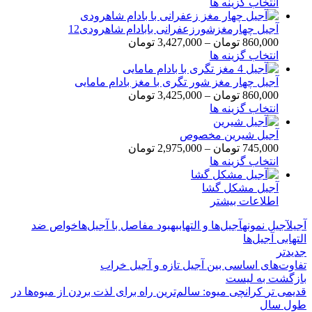
انتخاب گزینه ها
آجیل چهارمغزشورزعفرانی بابادام شاهرودی12
860,000
تومان
–
3,427,000
تومان
انتخاب گزینه ها
آجیل چهار مغز شور تگری با مغز بادام مامایی
860,000
تومان
–
3,425,000
تومان
انتخاب گزینه ها
آجیل شیرین مخصوص
745,000
تومان
–
2,975,000
تومان
انتخاب گزینه ها
آجیل مشکل گشا
اطلاعات بیشتر
آجیل
آجیل نمونه
آجیل‌ها و التهاب
بهبود مفاصل با آجیل‌ها
خواص ضد
التهابی آجیل‌ها
جدیدتر
تفاوت‌های اساسی بین آجیل تازه و آجیل خراب
بازگشت به لیست
قدیمی تر
کرانچی میوه: سالم‌ترین راه برای لذت بردن از میوه‌ها در
طول سال