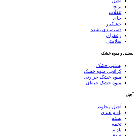
آجیل
برنج
تنقلات
چای
خشکبار
دسته‌بندی نشده
زعفران
سلامتی
بستنی و میوه خشک
بستنی خشک
کرانچی میوه خشک
میوه خشک حرارتی
میوه خشک حبه‌ای
آجیل
آجیل مخلوط
بادام هندی
پسته
تخمه
بادام
فندق