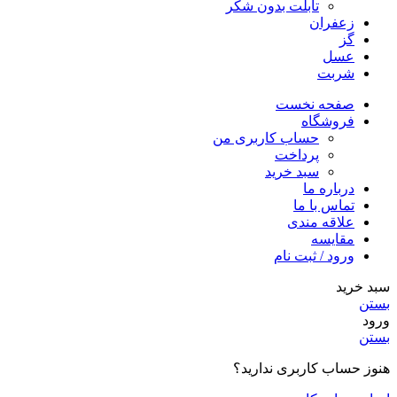
تابلت بدون شکر
زعفران
گز
عسل
شربت
صفحه نخست
فروشگاه
حساب کاربری من
پرداخت
سبد خرید
درباره ما
تماس با ما
علاقه مندی
مقایسه
ورود / ثبت نام
سبد خرید
بستن
ورود
بستن
هنوز حساب کاربری ندارید؟