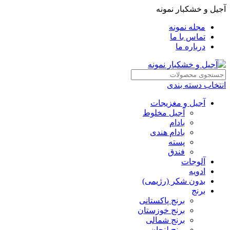
آجیل و خشکبار نمونه
مجله نمونه
تماس با ما
درباره ما
انتخاب دسته بندی
آجیل و مغزیجات
آجیل مخلوط
بادام
بادام هندی
پسته
فندق
آلوجات
ادویه
بدون شکر (رژیمی)
برنج
برنج پاکستانی
برنج خوزستان
برنج شمالی
برنج لنجان