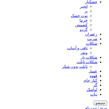
خشکبار
انجیر
پر
توت خشک
خرما
کشمش
گردو
زعفران
شربت
شکلات
تافی و آبنبات
ویفر
شکلات بار
شکلات تابلت
تابلت بدون شکر
عسل
قهوه
کنار چای
گز
لواشک
نبات
جستجو
ورود / ثبت نام