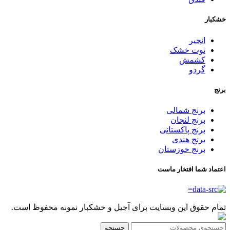
خشکبار
انجیر
توت خشک
کشمش
گردو
برنج
برنج شمالی
برنج لنجان
برنج پاکستانی
برنج هندی
برنج خوزستان
اعتماد شما افتخار ماست
تمام حقوق این وبسایت برای آجیل و خشکبار نمونه محفوظ است.
جستجو