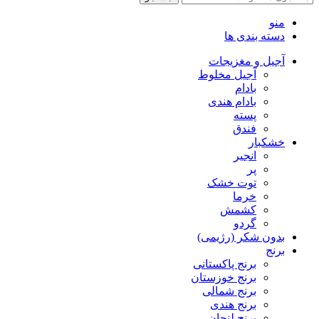
منو
دسته بندی ها
آجیل و مغزیجات
آجیل مخلوط
بادام
بادام هندی
پسته
فندق
خشکبار
انجیر
پر
توت خشک
خرما
کشمش
گردو
بدون شکر (رژیمی)
برنج
برنج پاکستانی
برنج خوزستان
برنج شمالی
برنج هندی
برنج لنجان