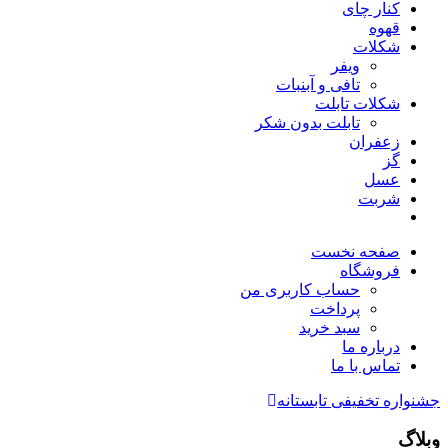
کنار چای
قهوه
شکلات
ویفر
تافی و آبنبات
شکلات تابلت
تابلت بدون شکر
زعفران
گز
عسل
شربت
صفحه نخست
فروشگاه
حساب کاربری من
پرداخت
سبد خرید
درباره ما
تماس با ما
جشنواره تخفیفی تابستانه
وبلاگ