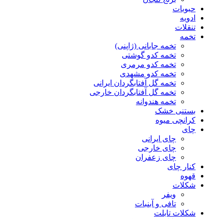
حبوبات
ادویه
تنقلات
تخمه
تخمه جابانی (ژاپنی)
تخمه کدو گوشتی
تخمه کدو مرمری
تخمه کدو مشهدی
تخمه گل آفتابگردان ایرانی
تخمه گل آفتابگردان خارجی
تخمه هندوانه
بستنی خشک
کرانچی میوه
چای
چای ایرانی
چای خارجی
چای زعفران
کنار چای
قهوه
شکلات
ویفر
تافی و آبنبات
شکلات تابلت