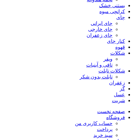
بستنی خشک
کرانچی میوه
چای
چای ایرانی
چای خارجی
چای زعفران
کنار چای
قهوه
شکلات
ویفر
تافی و آبنبات
شکلات تابلت
تابلت بدون شکر
زعفران
گز
عسل
شربت
صفحه نخست
فروشگاه
حساب کاربری من
پرداخت
سبد خرید