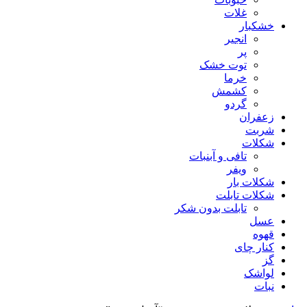
غلات
خشکبار
انجیر
پر
توت خشک
خرما
کشمش
گردو
زعفران
شربت
شکلات
تافی و آبنبات
ویفر
شکلات بار
شکلات تابلت
تابلت بدون شکر
عسل
قهوه
کنار چای
گز
لواشک
نبات