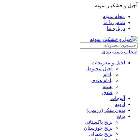
آجیل و خشکبار نمونه
مجله نمونه
تماس با ما
درباره ما
انتخاب دسته بندی
آجیل و مغزیجات
آجیل مخلوط
بادام
بادام هندی
پسته
فندق
آلوجات
ادویه
بدون شکر (رژیمی)
برنج
برنج پاکستانی
برنج خوزستان
برنج شمالی
برنج لنجان