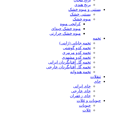
برنج هندی
بستنی و میوه خشک
بستنی خشک
میوه خشک
کرانچی میوه
میوه خشک حبه‌ای
میوه خشک حرارتی
تخمه
تخمه جابانی (ژاپنی)
تخمه کدو گوشتی
تخمه کدو مرمری
تخمه کدو مشهدی
تخمه گل آفتابگردان ایرانی
تخمه گل آفتابگردان خارجی
تخمه هندوانه
تنقلات
چای
چای ایرانی
چای خارجی
چای زعفران
حبوبات و غلات
حبوبات
غلات