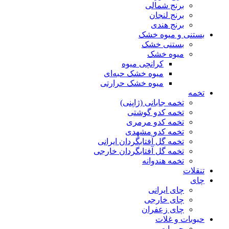
برنج شمالی
برنج لنجان
برنج هندی
بستنی و میوه خشک
بستنی خشک
میوه خشک
کرانچی میوه
میوه خشک حبه‌ای
میوه خشک حرارتی
تخمه
تخمه جابانی (ژاپنی)
تخمه کدو گوشتی
تخمه کدو مرمری
تخمه کدو مشهدی
تخمه گل آفتابگردان ایرانی
تخمه گل آفتابگردان خارجی
تخمه هندوانه
تنقلات
چای
چای ایرانی
چای خارجی
چای زعفران
حبوبات و غلات
حبوبات