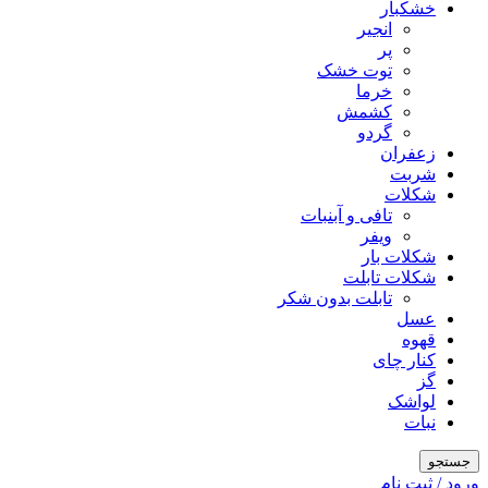
خشکبار
انجیر
پر
توت خشک
خرما
کشمش
گردو
زعفران
شربت
شکلات
تافی و آبنبات
ویفر
شکلات بار
شکلات تابلت
تابلت بدون شکر
عسل
قهوه
کنار چای
گز
لواشک
نبات
جستجو
ورود / ثبت نام