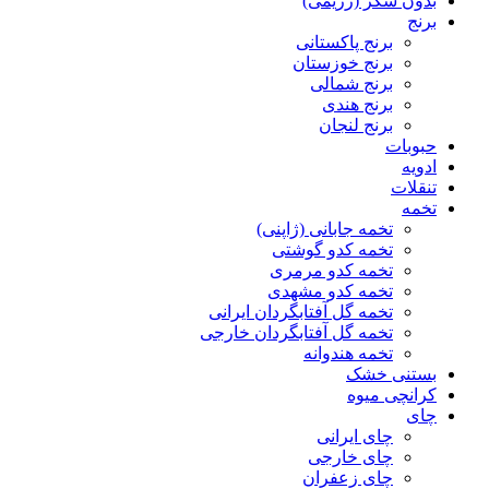
بدون شکر (رژیمی)
برنج
برنج پاکستانی
برنج خوزستان
برنج شمالی
برنج هندی
برنج لنجان
حبوبات
ادویه
تنقلات
تخمه
تخمه جابانی (ژاپنی)
تخمه کدو گوشتی
تخمه کدو مرمری
تخمه کدو مشهدی
تخمه گل آفتابگردان ایرانی
تخمه گل آفتابگردان خارجی
تخمه هندوانه
بستنی خشک
کرانچی میوه
چای
چای ایرانی
چای خارجی
چای زعفران