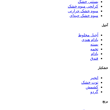
بستنی خشک
کرانچی میوه خشک
میوه خشک حرارتی
میوه خشک حبه‌ای
آجیل
آجیل مخلوط
بادام هندی
پسته
تخمه
بادام
فندق
خشکبار
انجیر
توت خشک
کشمش
گردو
برنج