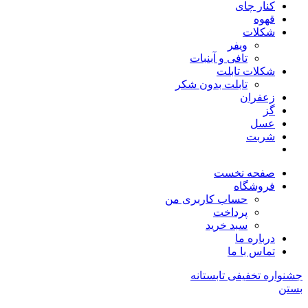
کنار چای
قهوه
شکلات
ویفر
تافی و آبنبات
شکلات تابلت
تابلت بدون شکر
زعفران
گز
عسل
شربت
صفحه نخست
فروشگاه
حساب کاربری من
پرداخت
سبد خرید
درباره ما
تماس با ما
جشنواره تخفیفی تابستانه
بستن