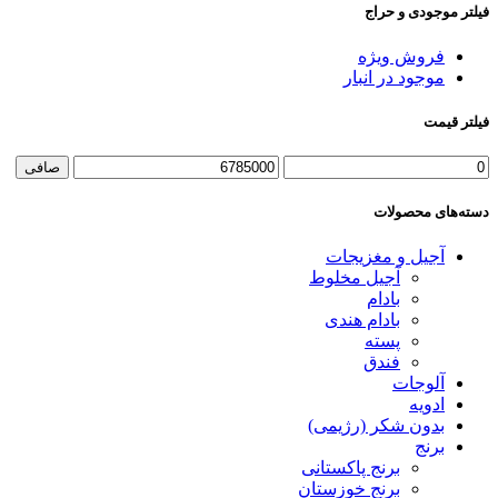
فیلتر موجودی و حراج
فروش ویژه
موجود در انبار
فیلتر قیمت
صافی
دسته‌های محصولات
آجیل و مغزیجات
آجیل مخلوط
بادام
بادام هندی
پسته
فندق
آلوجات
ادویه
بدون شکر (رژیمی)
برنج
برنج پاکستانی
برنج خوزستان