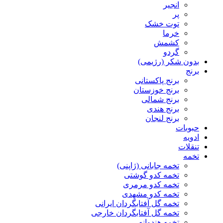
انجیر
پر
توت خشک
خرما
کشمش
گردو
بدون شکر (رژیمی)
برنج
برنج پاکستانی
برنج خوزستان
برنج شمالی
برنج هندی
برنج لنجان
حبوبات
ادویه
تنقلات
تخمه
تخمه جابانی (ژاپنی)
تخمه کدو گوشتی
تخمه کدو مرمری
تخمه کدو مشهدی
تخمه گل آفتابگردان ایرانی
تخمه گل آفتابگردان خارجی
تخمه هندوانه