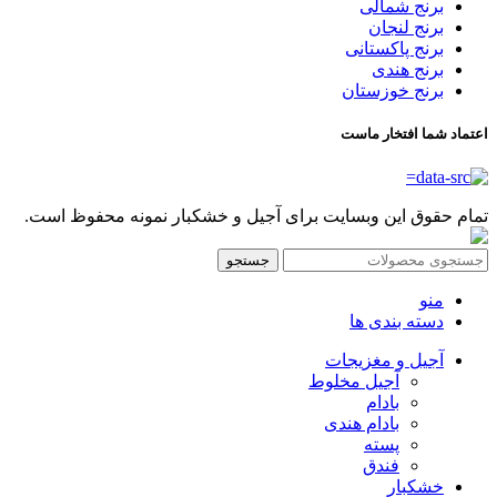
برنج شمالی
برنج لنجان
برنج پاکستانی
برنج هندی
برنج خوزستان
اعتماد شما افتخار ماست
تمام حقوق این وبسایت برای آجیل و خشکبار نمونه محفوظ است.
جستجو
منو
دسته بندی ها
آجیل و مغزیجات
آجیل مخلوط
بادام
بادام هندی
پسته
فندق
خشکبار