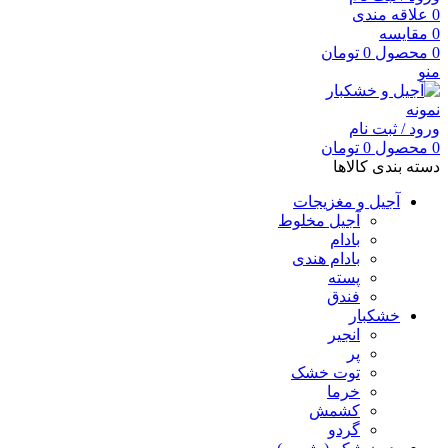
0
علاقه مندی
0
مقایسه
0
محصول
0
تومان
منو
ورود / ثبت نام
0
محصول
0
تومان
دسته بندی کالاها
آجیل و مغزیجات
آجیل مخلوط
بادام
بادام هندی
پسته
فندق
خشکبار
انجیر
پر
توت خشک
خرما
کشمش
گردو