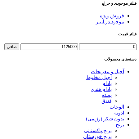
فیلتر موجودی و حراج
فروش ویژه
موجود در انبار
فیلتر قیمت
صافی
دسته‌های محصولات
آجیل و مغزیجات
آجیل مخلوط
بادام
بادام هندی
پسته
فندق
آلوجات
ادویه
بدون شکر (رژیمی)
برنج
برنج پاکستانی
برنج خوزستان