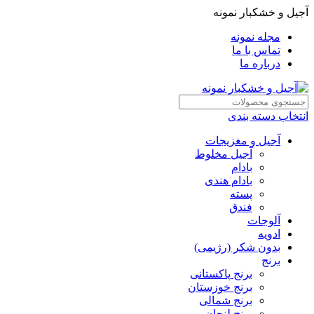
آجیل و خشکبار نمونه
مجله نمونه
تماس با ما
درباره ما
انتخاب دسته بندی
آجیل و مغزیجات
آجیل مخلوط
بادام
بادام هندی
پسته
فندق
آلوجات
ادویه
بدون شکر (رژیمی)
برنج
برنج پاکستانی
برنج خوزستان
برنج شمالی
برنج لنجان