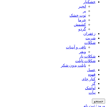
خشکبار
انجیر
پر
توت خشک
خرما
کشمش
گردو
زعفران
شربت
شکلات
تافی و آبنبات
ویفر
شکلات بار
شکلات تابلت
تابلت بدون شکر
عسل
قهوه
کنار چای
گز
لواشک
نبات
جستجو
ورود / ثبت نام