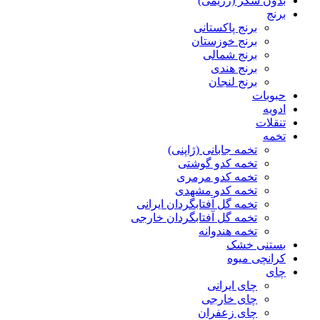
بدون شکر (رژیمی)
برنج
برنج پاکستانی
برنج خوزستان
برنج شمالی
برنج هندی
برنج لنجان
حبوبات
ادویه
تنقلات
تخمه
تخمه جابانی (ژاپنی)
تخمه کدو گوشتی
تخمه کدو مرمری
تخمه کدو مشهدی
تخمه گل آفتابگردان ایرانی
تخمه گل آفتابگردان خارجی
تخمه هندوانه
بستنی خشک
کرانچی میوه
چای
چای ایرانی
چای خارجی
چای زعفران