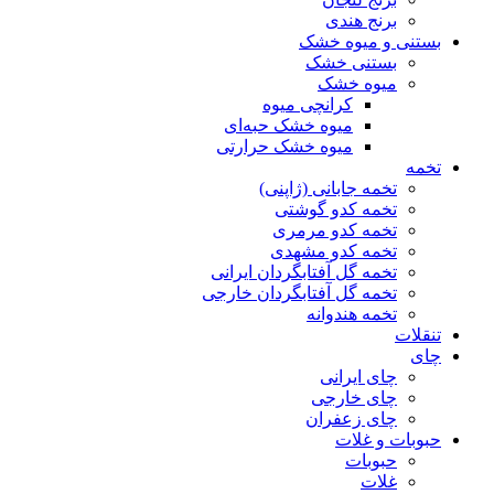
برنج هندی
بستنی و میوه خشک
بستنی خشک
میوه خشک
کرانچی میوه
میوه خشک حبه‌ای
میوه خشک حرارتی
تخمه
تخمه جابانی (ژاپنی)
تخمه کدو گوشتی
تخمه کدو مرمری
تخمه کدو مشهدی
تخمه گل آفتابگردان ایرانی
تخمه گل آفتابگردان خارجی
تخمه هندوانه
تنقلات
چای
چای ایرانی
چای خارجی
چای زعفران
حبوبات و غلات
حبوبات
غلات