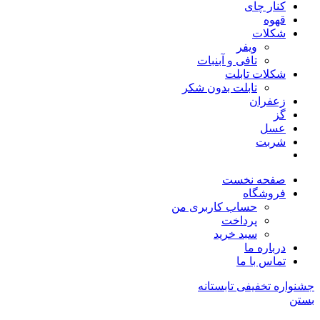
کنار چای
قهوه
شکلات
ویفر
تافی و آبنبات
شکلات تابلت
تابلت بدون شکر
زعفران
گز
عسل
شربت
صفحه نخست
فروشگاه
حساب کاربری من
پرداخت
سبد خرید
درباره ما
تماس با ما
جشنواره تخفیفی تابستانه
بستن