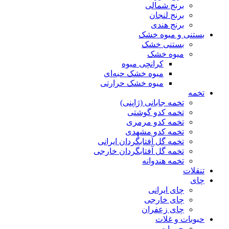
برنج شمالی
برنج لنجان
برنج هندی
بستنی و میوه خشک
بستنی خشک
میوه خشک
کرانچی میوه
میوه خشک حبه‌ای
میوه خشک حرارتی
تخمه
تخمه جابانی (ژاپنی)
تخمه کدو گوشتی
تخمه کدو مرمری
تخمه کدو مشهدی
تخمه گل آفتابگردان ایرانی
تخمه گل آفتابگردان خارجی
تخمه هندوانه
تنقلات
چای
چای ایرانی
چای خارجی
چای زعفران
حبوبات و غلات
حبوبات