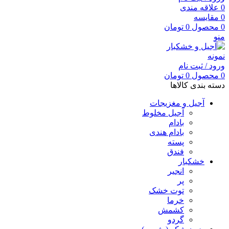
0
علاقه مندی
0
مقایسه
0
محصول
0
تومان
منو
ورود / ثبت نام
0
محصول
0
تومان
دسته بندی کالاها
آجیل و مغزیجات
آجیل مخلوط
بادام
بادام هندی
پسته
فندق
خشکبار
انجیر
پر
توت خشک
خرما
کشمش
گردو