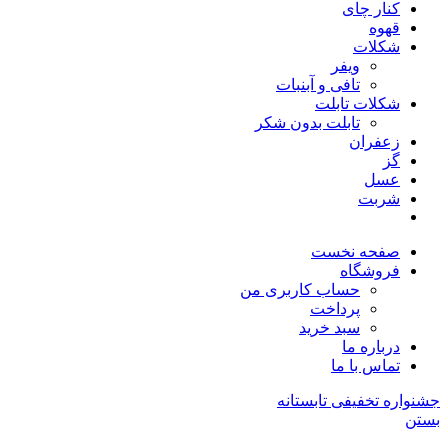
کنار چای
قهوه
شکلات
ویفر
تافی و آبنبات
شکلات تابلت
تابلت بدون شکر
زعفران
گز
عسل
شربت
صفحه نخست
فروشگاه
حساب کاربری من
پرداخت
سبد خرید
درباره ما
تماس با ما
جشنواره تخفیفی تابستانه
بستن