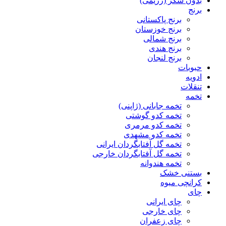
بدون شکر (رژیمی)
برنج
برنج پاکستانی
برنج خوزستان
برنج شمالی
برنج هندی
برنج لنجان
حبوبات
ادویه
تنقلات
تخمه
تخمه جابانی (ژاپنی)
تخمه کدو گوشتی
تخمه کدو مرمری
تخمه کدو مشهدی
تخمه گل آفتابگردان ایرانی
تخمه گل آفتابگردان خارجی
تخمه هندوانه
بستنی خشک
کرانچی میوه
چای
چای ایرانی
چای خارجی
چای زعفران