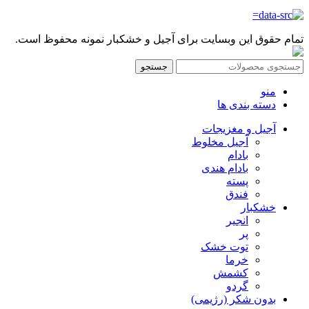
تمام حقوق این وبسایت برای آجیل و خشکبار نمونه محفوظ است.
جستجو
منو
دسته بندی ها
آجیل و مغزیجات
آجیل مخلوط
بادام
بادام هندی
پسته
فندق
خشکبار
انجیر
پر
توت خشک
خرما
کشمش
گردو
بدون شکر (رژیمی)