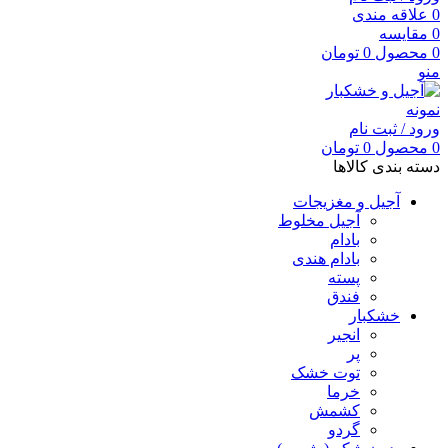
0
علاقه مندی
0
مقایسه
0
محصول
0
تومان
منو
ورود / ثبت نام
0
محصول
0
تومان
دسته بندی کالاها
آجیل و مغزیجات
آجیل مخلوط
بادام
بادام هندی
پسته
فندق
خشکبار
انجیر
پر
توت خشک
خرما
کشمش
گردو