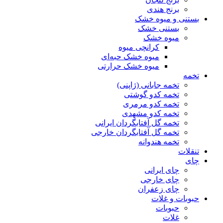
برنج هندی
بستنی و میوه خشک
بستنی خشک
میوه خشک
کرانچی میوه
میوه خشک حبه‌ای
میوه خشک حرارتی
تخمه
تخمه جابانی (ژاپنی)
تخمه کدو گوشتی
تخمه کدو مرمری
تخمه کدو مشهدی
تخمه گل آفتابگردان ایرانی
تخمه گل آفتابگردان خارجی
تخمه هندوانه
تنقلات
چای
چای ایرانی
چای خارجی
چای زعفران
حبوبات و غلات
حبوبات
غلات