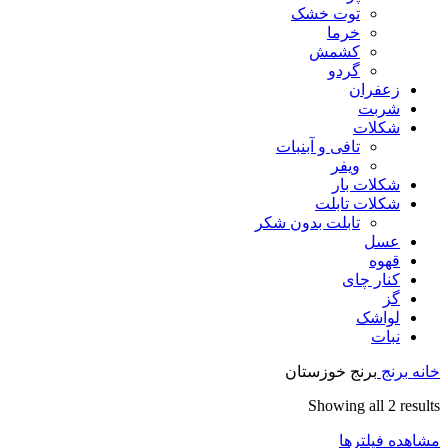
توت خشک
خرما
کشمش
گردو
زعفران
شربت
شکلات
تافی و آبنبات
ویفر
شکلات بار
شکلات تابلت
تابلت بدون شکر
عسل
قهوه
کنار چای
گز
لواشک
نبات
خانه
برنج
برنج خوزستان
Showing all 2 results
مشاهده فیلترها