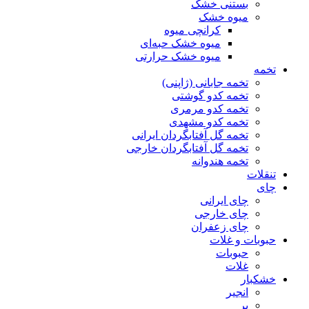
بستنی خشک
میوه خشک
کرانچی میوه
میوه خشک حبه‌ای
میوه خشک حرارتی
تخمه
تخمه جابانی (ژاپنی)
تخمه کدو گوشتی
تخمه کدو مرمری
تخمه کدو مشهدی
تخمه گل آفتابگردان ایرانی
تخمه گل آفتابگردان خارجی
تخمه هندوانه
تنقلات
چای
چای ایرانی
چای خارجی
چای زعفران
حبوبات و غلات
حبوبات
غلات
خشکبار
انجیر
پر