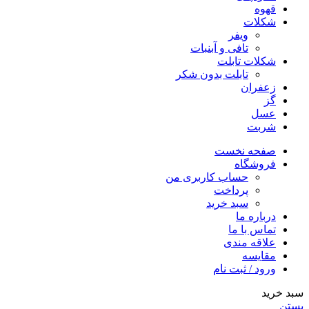
قهوه
شکلات
ویفر
تافی و آبنبات
شکلات تابلت
تابلت بدون شکر
زعفران
گز
عسل
شربت
صفحه نخست
فروشگاه
حساب کاربری من
پرداخت
سبد خرید
درباره ما
تماس با ما
علاقه مندی
مقایسه
ورود / ثبت نام
سبد خرید
بستن