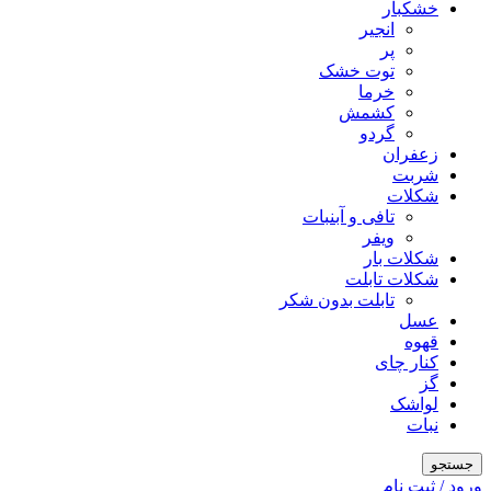
خشکبار
انجیر
پر
توت خشک
خرما
کشمش
گردو
زعفران
شربت
شکلات
تافی و آبنبات
ویفر
شکلات بار
شکلات تابلت
تابلت بدون شکر
عسل
قهوه
کنار چای
گز
لواشک
نبات
جستجو
ورود / ثبت نام