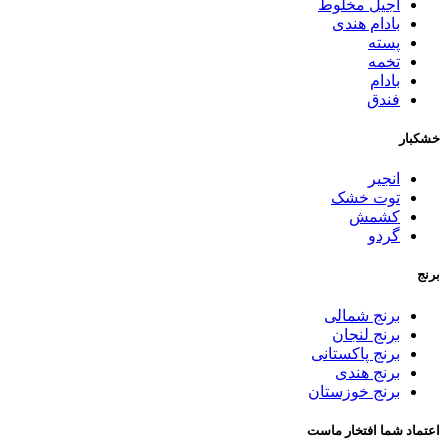
آجیل مخلوط
بادام هندی
پسته
تخمه
بادام
فندق
خشکبار
انجیر
توت خشک
کشمش
گردو
برنج
برنج شمالی
برنج لنجان
برنج پاکستانی
برنج هندی
برنج خوزستان
اعتماد شما افتخار ماست