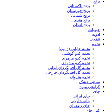
برنج
برنج پاکستانی
برنج خوزستان
برنج شمالی
برنج هندی
برنج لنجان
حبوبات
ادویه
تنقلات
تخمه
تخمه جابانی (ژاپنی)
تخمه کدو گوشتی
تخمه کدو مرمری
تخمه کدو مشهدی
تخمه گل آفتابگردان ایرانی
تخمه گل آفتابگردان خارجی
تخمه هندوانه
بستنی خشک
کرانچی میوه
چای
چای ایرانی
چای خارجی
چای زعفران
کنار چای