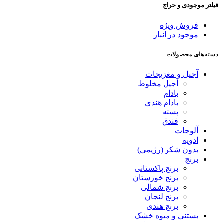
فیلتر موجودی و حراج
فروش ویژه
موجود در انبار
دسته‌های محصولات
آجیل و مغزیجات
آجیل مخلوط
بادام
بادام هندی
پسته
فندق
آلوجات
ادویه
بدون شکر (رژیمی)
برنج
برنج پاکستانی
برنج خوزستان
برنج شمالی
برنج لنجان
برنج هندی
بستنی و میوه خشک