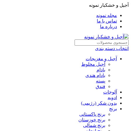
آجیل و خشکبار نمونه
مجله نمونه
تماس با ما
درباره ما
انتخاب دسته بندی
آجیل و مغزیجات
آجیل مخلوط
بادام
بادام هندی
پسته
فندق
آلوجات
ادویه
بدون شکر (رژیمی)
برنج
برنج پاکستانی
برنج خوزستان
برنج شمالی
برنج لنجان